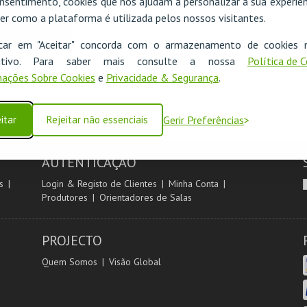
nsentimento, cookies que nos ajudam a personalizar a sua experiên
er como a plataforma é utilizada pelos nossos visitantes.
icar em "Aceitar" concorda com o armazenamento de cookies 
ositivo. Para saber mais consulte a nossa
Política de 
ações Sobre Cookies
e
Privacidade & Segurança
.
itar
Rejeitar não essenciais
Gerir Preferências
AUTENTICAÇÃO
s
Login & Registo de Clientes
Minha Conta
Produtores
Orientadores de Salas
PROJECTO
Quem Somos
Visão Global