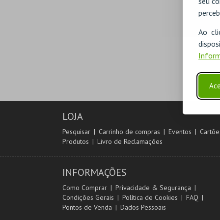
seu co
perceb
Ao cl
disp
Inform
Ace
LOJA
Pesquisar
Carrinho de compras
Eventos
Cartõe
Produtos
Livro de Reclamações
INFORMAÇÕES
Como Comprar
Privacidade & Segurança
Condições Gerais
Política de Cookies
FAQ
Pontos de Venda
Dados Pessoais