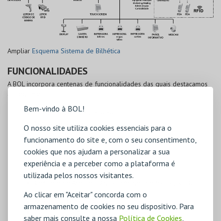
Ampliar
Esquema Sistema de Bilhética
FUNCIONALIDADES
A BOL incorpora centenas de funcionalidades das quais destacamos
as seguintes:
Bem-vindo à BOL!
Portal de Venda na Internet
Venda de Bilhetes
O nosso site utiliza cookies essenciais para o
Emissão de Convites
funcionamento do site e, com o seu consentimento,
Gestão de Clientes e Mailing
cookies que nos ajudam a personalizar a sua
Gestão de Reservas
experiência e a perceber como a plataforma é
Promoções, Concursos
Realização de Inquéritos
utilizada pelos nossos visitantes.
Controlo de Acessos Digital (códigos de barras, RFID)
Mapas de Controlo de Gestão
Ao clicar em "Aceitar" concorda com o
Mapas de Apoio à Decisão
armazenamento de cookies no seu dispositivo. Para
Gestão de Permissões de Utilizadores
saber mais consulte a nossa
Política de Cookies
,